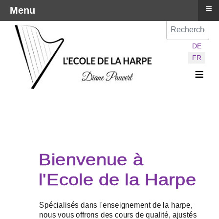
≡
Menu
Val
Sélectionnez vot
DE
FR
≡