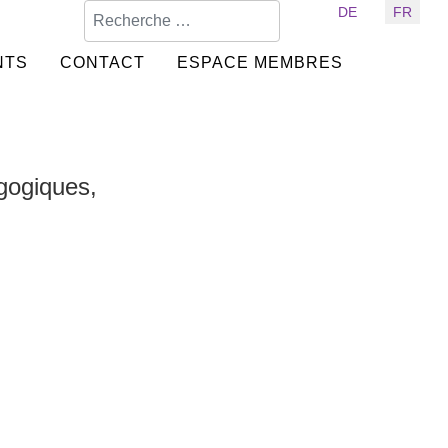
Valider
Sélectionnez votre langue
DE
FR
NTS
CONTACT
ESPACE MEMBRES
gogiques,