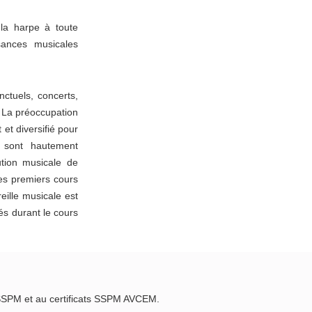
la harpe à toute
ances musicales
nctuels, concerts,
. La préoccupation
 et diversifié pour
 sont hautement
ution musicale de
les premiers cours
ille musicale est
és durant le cours
 SSPM et au certificats SSPM AVCEM.