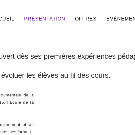
CUEIL
PRÉSENTATION
OFFRES
ÉVÈNEME
uvert dès ses premières expériences péda
r évoluer les élèves au fil des cours.
strumentale de la
015,
l’Ecole de la
seignement et au
outes ses formes.