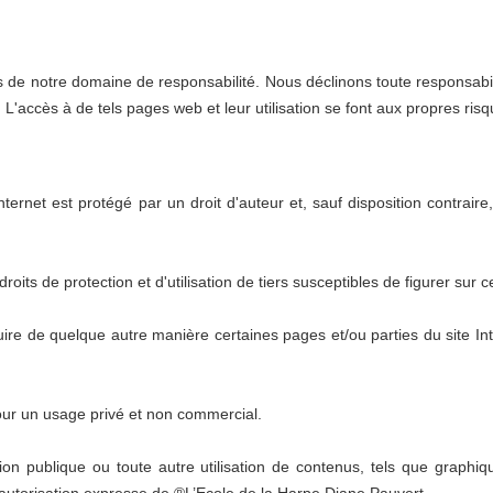
s de notre domaine de responsabilité. Nous déclinons toute responsabili
'accès à de tels pages web et leur utilisation se font aux propres risques 
ternet est protégé par un droit d'auteur et, sauf disposition contraire
roits de protection et d'utilisation de tiers susceptibles de figurer sur ce
duire de quelque autre manière certaines pages et/ou parties du site In
our un usage privé et non commercial.
duction publique ou toute autre utilisation de contenus, tels que gra
'autorisation expresse de ®L’Ecole de la Harpe Diane Pauvert.