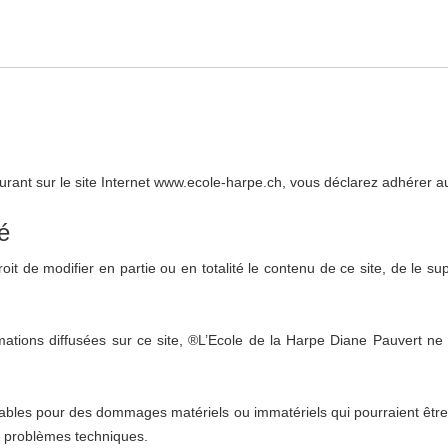
gurant sur le site Internet www.ecole-harpe.ch, vous déclarez adhérer au
é
t de modifier en partie ou en totalité le contenu de ce site, de le su
mations diffusées sur ce site, ®L’Ecole de la Harpe Diane Pauvert ne pe
bles pour des dommages matériels ou immatériels qui pourraient être ca
s problèmes techniques.