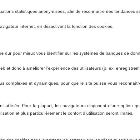
ions statistiques anonymisées, afin de reconnaître des tendances servan
navigateur internet, en désactivant la fonction des cookies.
que dur pour mieux vous identifier sur les systèmes de banques de don
s web et donc à améliorer l’expérience des utilisateurs (p. ex. enregist
 complexes et dynamiques, pour que le site puisse vous reconnaître lor
ont utilisés. Pour la plupart, les navigateurs disposent d’une option 
ation et plus particulièrement le confort d’utilisation seront limités.
aller des cookies pour le partage de contenu sur les réseaux sociaux ou