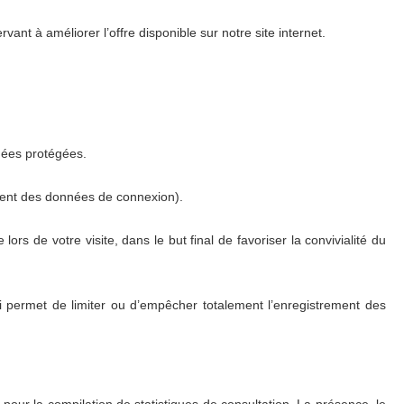
t à améliorer l’offre disponible sur notre site internet.
nées protégées.
rement des données de connexion).
s de votre visite, dans le but final de favoriser la convivialité du
qui permet de limiter ou d’empêcher totalement l’enregistrement des
 pour la compilation de statistiques de consultation. La présence, le